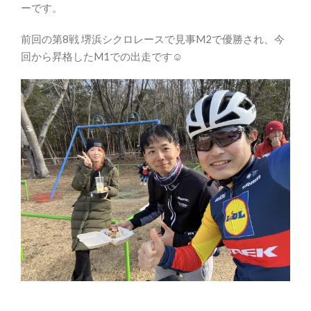
ーです。
前回の第8戦 堺浜シクロレースで見事M2で優勝され、今
回から昇格したM1での出走です☺