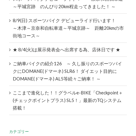
～平城宮跡 のんびり20km程走ってきました！ ～
8/9(日) スポーツバイク デビューライド行います！
～木津～京奈和自転車道～平城京跡～ 距離20kmの市
街地コース～
★ 8/4(火)は展示発表会へ出席する為、店休日です ★
ご納車バイクの紹介126 ～ 久し振りのスポーツバイ
クにDOMANE(ドマーネ) SLR6！ ダイエット目的に
DOMANE(ドマーネ) AL5等続々ご納車！ ～
ここまで進化した！！グラベルe-BIKE「Checkpoint＋
(チェックポイントプラス) SL5！」最新のTQシステム
搭載！
カテゴリー