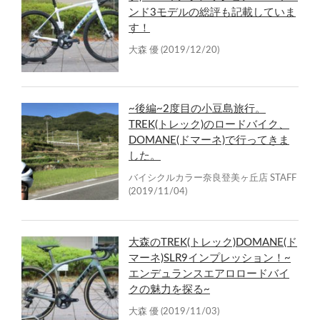
ンド3モデルの総評も記載していま
す！
大森 優
(2019/12/20)
~後編~2度目の小豆島旅行。
TREK(トレック)のロードバイク、
DOMANE(ドマーネ)で行ってきま
した。
バイシクルカラー奈良登美ヶ丘店 STAFF
(2019/11/04)
大森のTREK(トレック)DOMANE(ド
マーネ)SLR9インプレッション！~
エンデュランスエアロロードバイ
クの魅力を探る~
大森 優
(2019/11/03)