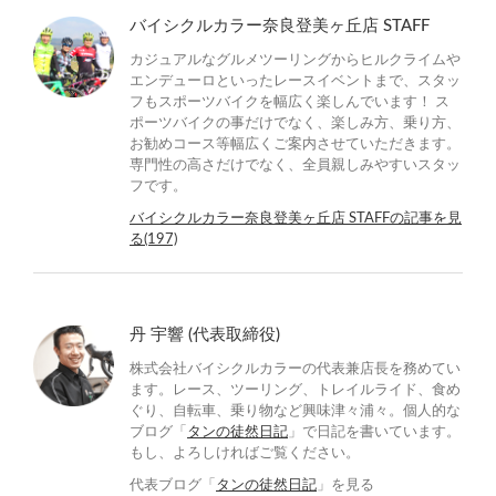
バイシクルカラー奈良登美ヶ丘店 STAFF
カジュアルなグルメツーリングからヒルクライムや
エンデューロといったレースイベントまで、スタッ
フもスポーツバイクを幅広く楽しんでいます！ ス
ポーツバイクの事だけでなく、楽しみ方、乗り方、
お勧めコース等幅広くご案内させていただきます。
専門性の高さだけでなく、全員親しみやすいスタッ
フです。
バイシクルカラー奈良登美ヶ丘店 STAFFの記事を見
る(197)
丹 宇響 (代表取締役)
株式会社バイシクルカラーの代表兼店長を務めてい
ます。レース、ツーリング、トレイルライド、食め
ぐり、自転車、乗り物など興味津々浦々。個人的な
ブログ「
タンの徒然日記
」で日記を書いています。
もし、よろしければご覧ください。
代表ブログ「
タンの徒然日記
」を見る