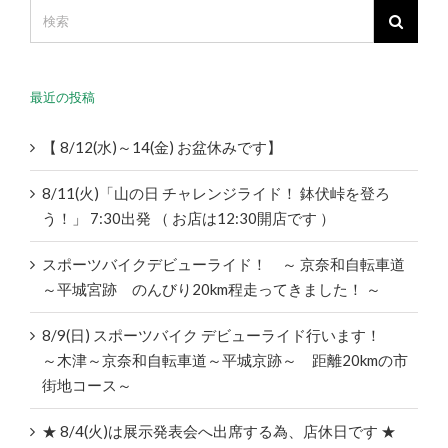
最近の投稿
【 8/12(水)～14(金) お盆休みです】
8/11(火)「山の日 チャレンジライド！ 鉢伏峠を登ろ
う！」 7:30出発 （ お店は12:30開店です ）
スポーツバイクデビューライド！ ～ 京奈和自転車道
～平城宮跡 のんびり20km程走ってきました！ ～
8/9(日) スポーツバイク デビューライド行います！
～木津～京奈和自転車道～平城京跡～ 距離20kmの市
街地コース～
★ 8/4(火)は展示発表会へ出席する為、店休日です ★