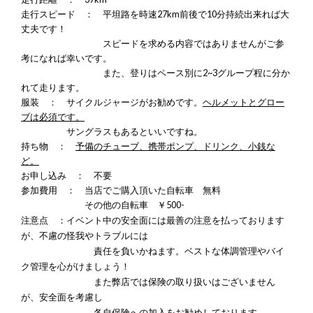
走行スピード ： 平坦路を時速27km前後で10分持続出来れば大
丈夫です！
スピードを求める内容ではありませんがご参
考になれば幸いです。
また、登りはペース別に2~3グループ程に分か
れて走ります。
服装 ：
サイクルジャージがお勧めです。
ヘルメットとグロー
ブは必須です。
サングラスもあるといいですね。
持ち物 ：
予備のチューブ、携帯ポンプ、ドリンク、小銭な
ど。
お申し込み ： 不要
参加費用 ： 当店でご購入頂いた自転車 無料
その他の自転車 ￥500-
注意点 ：
イベント中の安全面には最善の注意を払っております
が、不慮の怪我やトラブルには
責任を負いかねます。ベストな体調管理やバイ
ク管理を心がけましょう！
また弊店では保険の取り扱いはございません
が、安全面を考慮し