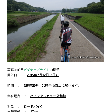
写真は前回
ビギナーズライド
の様子。
開催日 ：
2
015年7月12日（日）
時間 ：
朝8時出発、10時半頃当店に戻ります。
集合場所 ：
バイシクルカラー店舗前
対象 ：
ロードバイク
走行距離 ： 37km