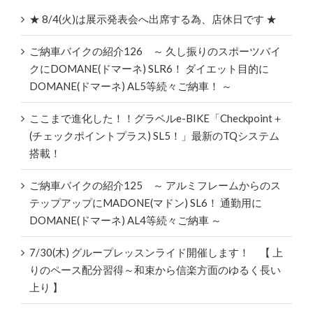
★ 8/4(火)は展示発表会へ出席する為、店休日です ★
ご納車バイクの紹介126 ～ 久し振りのスポーツバイ
クにDOMANE(ドマーネ) SLR6！ ダイエット目的に
DOMANE(ドマーネ) AL5等続々ご納車！ ～
ここまで進化した！！グラベルe-BIKE「Checkpoint＋
(チェックポイントプラス) SL5！」最新のTQシステム
搭載！
ご納車バイクの紹介125 ～ アルミフレームからのス
テップアップにMADONE(マドン) SL6！ 通勤用に
DOMANE(ドマーネ) AL4等続々ご納車 ～
7/30(木) グループレッスンライド開催します！ 【 上
りのペース配分習得～和束から信楽方面のゆるく長い
上り 】