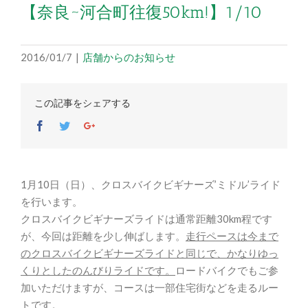
【奈良~河合町往復50km!】1/10
2016/01/7
|
店舗からのお知らせ
この記事をシェアする
Facebook
Twitter
Google+
1月10日（日）、クロスバイクビギナーズ’ミドル’ライド
を行います。
クロスバイクビギナーズライドは通常距離30km程です
が、今回は距離を少し伸ばします。
走行ペースは今まで
のクロスバイクビギナーズライドと同じで、かなりゆっ
くりとしたのんびりライドです。
ロードバイクでもご参
加いただけますが、コースは一部住宅街などを走るルー
トです。