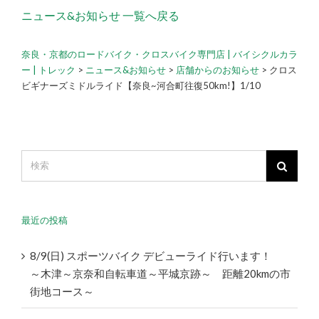
ニュース&お知らせ 一覧へ戻る
奈良・京都のロードバイク・クロスバイク専門店 | バイシクルカラ
ー | トレック
>
ニュース&お知らせ
>
店舗からのお知らせ
>
クロス
ビギナーズミドルライド【奈良~河合町往復50km!】1/10
最近の投稿
8/9(日) スポーツバイク デビューライド行います！
～木津～京奈和自転車道～平城京跡～ 距離20kmの市
街地コース～