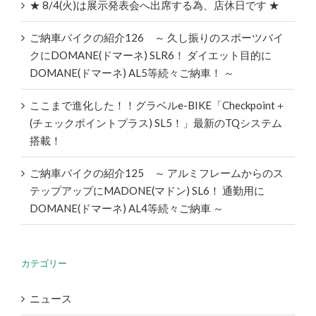
★ 8/4(火)は展示発表会へ出席する為、店休日です ★
ご納車バイクの紹介126 ～ 久し振りのスポーツバイ
クにDOMANE(ドマーネ) SLR6！ ダイエット目的に
DOMANE(ドマーネ) AL5等続々ご納車！ ～
ここまで進化した！！グラベルe-BIKE「Checkpoint＋
(チェックポイントプラス) SL5！」最新のTQシステム
搭載！
ご納車バイクの紹介125 ～ アルミフレームからのス
テップアップにMADONE(マドン) SL6！ 通勤用に
DOMANE(ドマーネ) AL4等続々ご納車 ～
カテゴリー
ニュース