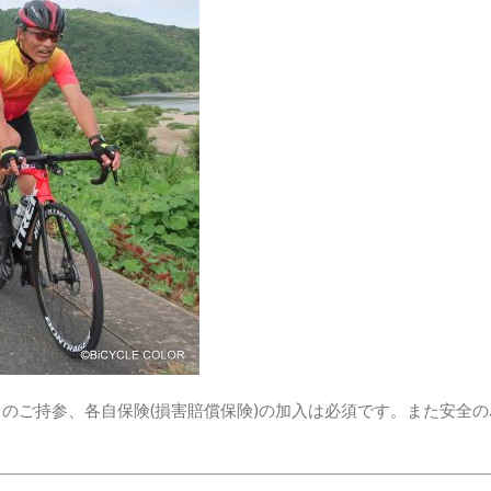
のご持参、各自保険(損害賠償保険)の加入は必須です。また安全の