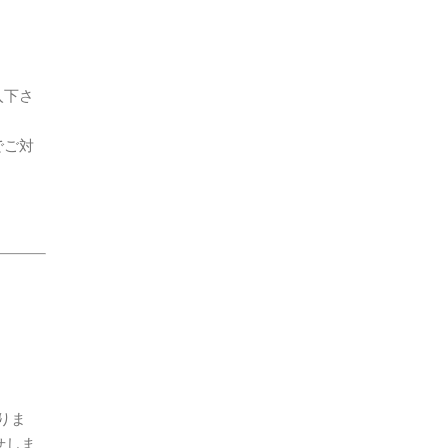
入下さ
でご対
りま
せしま