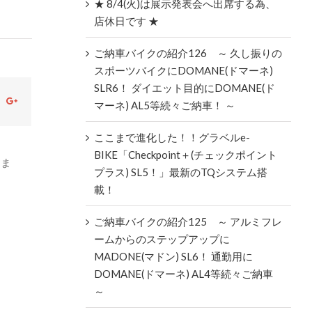
★ 8/4(火)は展示発表会へ出席する為、
店休日です ★
ご納車バイクの紹介126 ～ 久し振りの
スポーツバイクにDOMANE(ドマーネ)
SLR6！ ダイエット目的にDOMANE(ド
ok
witter
Google+
マーネ) AL5等続々ご納車！ ～
ここまで進化した！！グラベルe-
BIKE「Checkpoint＋(チェックポイント
りま
プラス) SL5！」最新のTQシステム搭
載！
ご納車バイクの紹介125 ～ アルミフレ
ームからのステップアップに
MADONE(マドン) SL6！ 通勤用に
DOMANE(ドマーネ) AL4等続々ご納車
～