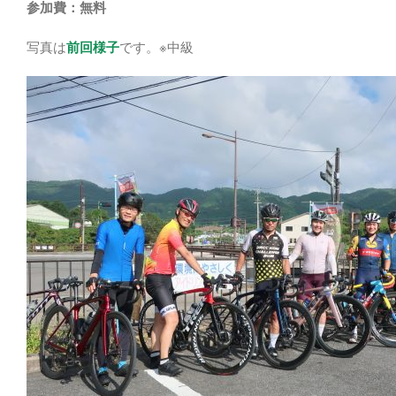
参加費：無料
写真は
前回様子
です。※中級