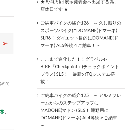
★ 8/4(火)は展示発表会へ出席する為、
店休日です ★
ご納車バイクの紹介126 ～ 久し振りの
スポーツバイクにDOMANE(ドマーネ)
SLR6！ ダイエット目的にDOMANE(ド
ok
witter
Google+
マーネ) AL5等続々ご納車！ ～
ここまで進化した！！グラベルe-
BIKE「Checkpoint＋(チェックポイント
！
プラス) SL5！」最新のTQシステム搭
載！
始めて
ご納車バイクの紹介125 ～ アルミフレ
ームからのステップアップに
MADONE(マドン) SL6！ 通勤用に
㉘
、
DOMANE(ドマーネ) AL4等続々ご納車
～