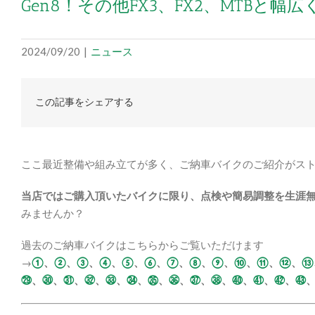
Gen8！その他FX3、FX2、MTBと幅
2024/09/20
|
ニュース
この記事をシェアする
ここ最近整備や組み立てが多く、ご納車バイクのご紹介がス
当店ではご購入頂いたバイクに限り、点検や簡易調整を生涯
みませんか？
過去のご納車バイクはこちらからご覧いただけます
→
①
、
②
、
③
、
④
、
⑤
、
⑥
、
⑦
、
⑧
、
⑨
、
⑩
、
⑪
、
⑫
、
⑬
㉙
、
㉚
、
㉛
、
㉜
、
㉝
、
㉞
、
㉟
、
㊱
、
㊲
、
㊳
、
㊵
、
㊶
、
㊷
、
㊸