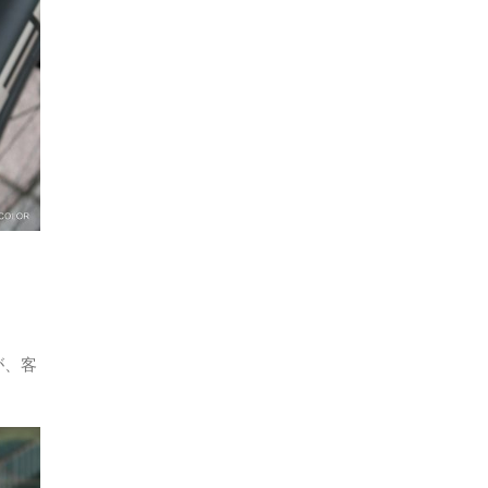
ブ
が、客