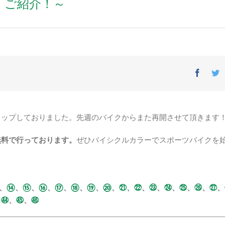
広くご紹介！～
Facebo
T
トップしておりました。先週のバイクからまた再開させて頂きます
無料で行っております。
ぜひバイシクルカラーでスポーツバイクを
、
⑭
、
⑮
、
⑯
、
⑰
、
⑱
、
⑲
、
⑳
、
㉑
、
㉒
、
㉓
、
㉔
、
㉕
、
㉖
、
㉗
、
、
㊹
、
㊺
、
㊻