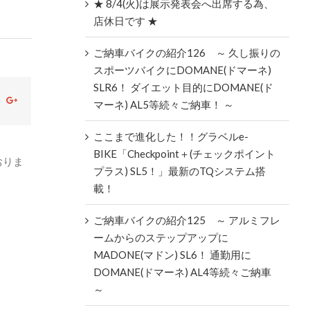
★ 8/4(火)は展示発表会へ出席する為、
店休日です ★
ご納車バイクの紹介126 ～ 久し振りの
スポーツバイクにDOMANE(ドマーネ)
SLR6！ ダイエット目的にDOMANE(ド
ok
witter
Google+
マーネ) AL5等続々ご納車！ ～
ここまで進化した！！グラベルe-
BIKE「Checkpoint＋(チェックポイント
おりま
プラス) SL5！」最新のTQシステム搭
載！
ご納車バイクの紹介125 ～ アルミフレ
ームからのステップアップに
MADONE(マドン) SL6！ 通勤用に
DOMANE(ドマーネ) AL4等続々ご納車
～