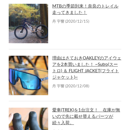
MTBの季節到来！奈良のトレイル
走ってきました！
丹 宇響
(2020/12/15)
理由はさておきOAKLEYのアイウェ
アを2本買いました！ ~Sutro(スー
トロ) ＆ FLIGHT JACKET(フライト
ジャケット)~
丹 宇響
(2020/12/08)
愛車(TREK)を1台注文！ 在庫が無
いので先に載せ替えるパーツが
続々入荷。