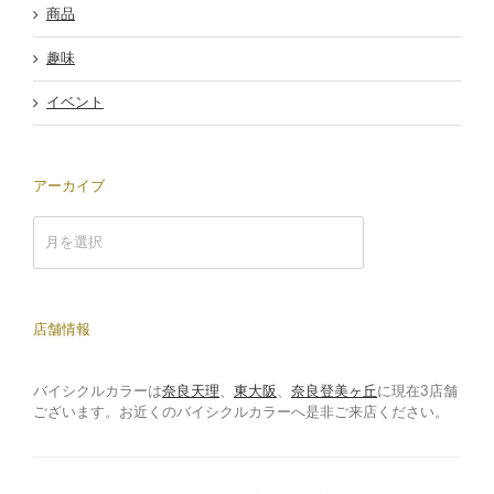
商品
趣味
イベント
アーカイブ
ア
ー
カ
イ
ブ
店舗情報
バイシクルカラーは
奈良天理
、
東大阪
、
奈良登美ヶ丘
に現在3店舗
ございます。お近くのバイシクルカラーへ是非ご来店ください。