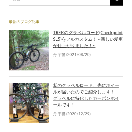
最新のブログ記事
TREKのグラベルロード(Checkpoint
SL5)をフルカスタム！ ~新しい愛車
が仕上がりました！~
丹 宇響
(2021/08/20)
私のグラベルロード、先にホイー
ルが届いたのでご紹介します！
グラベルに特化したカーボンホイ
ールです！
丹 宇響
(2020/12/29)