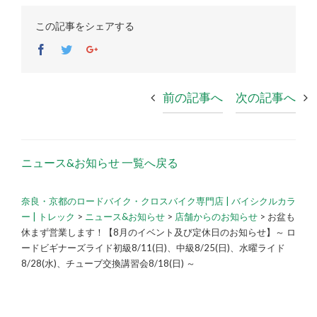
この記事をシェアする
Facebook
Twitter
Google+
前の記事へ
次の記事へ
ニュース&お知らせ 一覧へ戻る
奈良・京都のロードバイク・クロスバイク専門店 | バイシクルカラ
ー | トレック
>
ニュース&お知らせ
>
店舗からのお知らせ
>
お盆も
休まず営業します！【8月のイベント及び定休日のお知らせ】～ ロ
ードビギナーズライド初級8/11(日)、中級8/25(日)、水曜ライド
8/28(水)、チューブ交換講習会8/18(日) ～