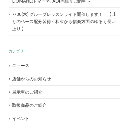
DOMANE(ドマーネ) AL4等続々ご納車 ～
7/30(木) グループレッスンライド開催します！ 【 上
りのペース配分習得～和束から信楽方面のゆるく長い
上り 】
カテゴリー
ニュース
店舗からのお知らせ
展示車のご紹介
取扱商品のご紹介
イベント