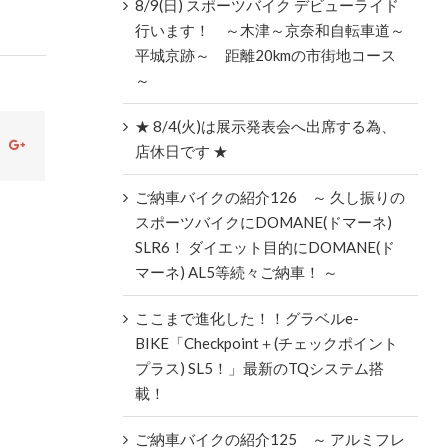
8/9(日) スポーツバイク デビューライド
行います！ ～木津～京奈和自転車道～
平城京跡～ 距離20kmの市街地コース
～
★ 8/4(火)は展示発表会へ出席する為、
ok
witter
Google+
店休日です ★
ご納車バイクの紹介126 ～ 久し振りの
スポーツバイクにDOMANE(ドマーネ)
SLR6！ ダイエット目的にDOMANE(ド
マーネ) AL5等続々ご納車！ ～
ここまで進化した！！グラベルe-
BIKE「Checkpoint＋(チェックポイント
プラス) SL5！」最新のTQシステム搭
載！
ご納車バイクの紹介125 ～ アルミフレ