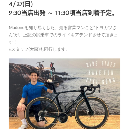
4/27(日)
9:30当店出発 ～ 11:30頃当店到着予定。
Madoneを知り尽くした、走る営業マンこと”トヨカツさ
ん”が、上記の試乗車でのライドをアテンドさせて頂きま
す！
※スタッフ(大森)も同行します。