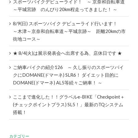
スポーツバイクデビューライド！ ～ 京奈和自転車道
～平城宮跡 のんびり20km程走ってきました！ ～
8/9(日) スポーツバイク デビューライド行います！
～木津～京奈和自転車道～平城京跡～ 距離20kmの市
街地コース～
★ 8/4(火)は展示発表会へ出席する為、店休日です ★
ご納車バイクの紹介126 ～ 久し振りのスポーツバイ
クにDOMANE(ドマーネ) SLR6！ ダイエット目的に
DOMANE(ドマーネ) AL5等続々ご納車！ ～
ここまで進化した！！グラベルe-BIKE「Checkpoint＋
(チェックポイントプラス) SL5！」最新のTQシステム
搭載！
カテゴリー