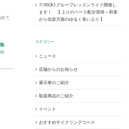
7/30(木) グループレッスンライド開催し
ます！ 【 上りのペース配分習得～和束
始めて
から信楽方面のゆるく長い上り 】
カテゴリー
㉘
、
58
、
ニュース
店舗からのお知らせ
展示車のご紹介
取扱商品のご紹介
イベント
おすすめサイクリングコース