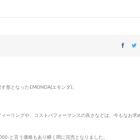
Facebo
T
す形となったEMONDA(エモンダ)。
行フィーリングや、コストパフォーマンスの良さなどは、今もなお求
,000-と言う価格もあり瞬く間に完売となりました。