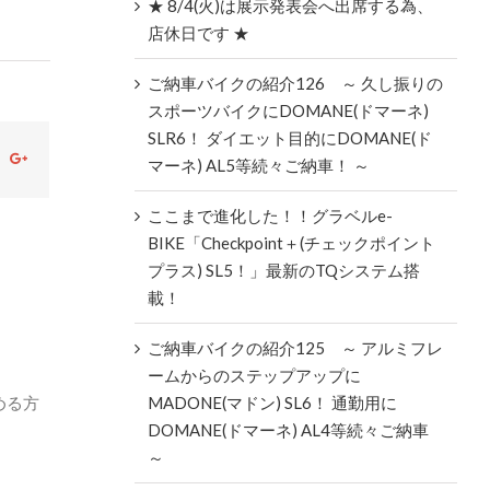
★ 8/4(火)は展示発表会へ出席する為、
店休日です ★
ご納車バイクの紹介126 ～ 久し振りの
スポーツバイクにDOMANE(ドマーネ)
SLR6！ ダイエット目的にDOMANE(ド
ok
witter
Google+
マーネ) AL5等続々ご納車！ ～
ここまで進化した！！グラベルe-
BIKE「Checkpoint＋(チェックポイント
プラス) SL5！」最新のTQシステム搭
載！
ご納車バイクの紹介125 ～ アルミフレ
ームからのステップアップに
める方
MADONE(マドン) SL6！ 通勤用に
DOMANE(ドマーネ) AL4等続々ご納車
～