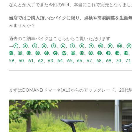
なんとか入手できた今回のSL4、本当にこれで完売となりまし
当店ではご購入頂いたバイクに限り、点検や簡易調整を生涯
みませんか？
過去のご納車バイクはこちらからご覧いただけます
→
①
、
②
、
③
、
④
、
⑤
、
⑥
、
⑦
、
⑧
、
⑨
、
⑩
、
⑪
、
⑫
、
⑬
㉙
、
㉚
、
㉛
、
㉜
、
㉝
、
㉞
、
㉟
、
㊱
、
㊲
、
㊳
、
㊵
、
㊶
、
㊷
、
㊸
59
、
60
、
61
、
62
、
63
、
64
、
65
、
66
、
67
、
68
、
69
、
70
、
71
まずはDOMANE(ドマーネ)AL3からのアップグレード、20