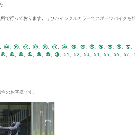
た。
無料で行っております。
ぜひバイシクルカラーでスポーツバイクを
、
⑭
、
⑮
、
⑯
、
⑰
、
⑱
、
⑲
、
⑳
、
㉑
、
㉒
、
㉓
、
㉔
、
㉕
、
㉖
、
㉗
、
、
㊹
、
㊺
、
㊻
、
㊼
、
㊽
、
㊾
、
㊿
、
51
、
52
、
53
、
54
、
55
、
56
、
57
、
代男性のお客様です。